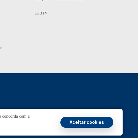
UnBTV
io
Ouvidoria
UnB
cê concorda com a
Aceitar cookies
ransparência e Prestação de Contas