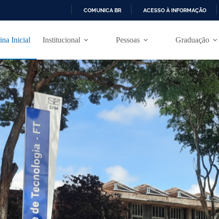
COMUNICA BR
ACESSO À INFORMAÇÃO
I
R
ina Inicial
Institucional
Pessoas
Graduação
P
A
R
A
O
C
O
N
T
E
Ú
D
O