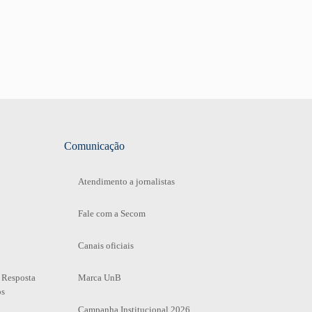
Comunicação
Atendimento a jornalistas
Fale com a Secom
Canais oficiais
 Resposta
Marca UnB
os
Campanha Institucional 2026