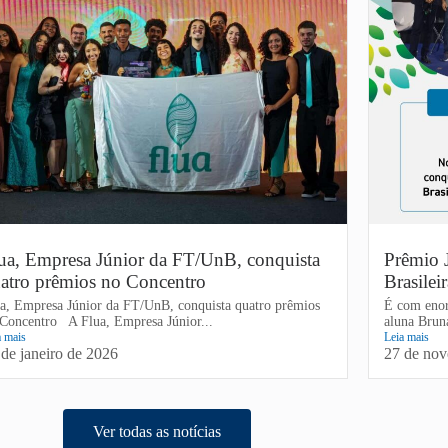
ua, Empresa Júnior da FT/UnB, conquista
Prêmio 
atro prêmios no Concentro
Brasilei
a, Empresa Júnior da FT/UnB, conquista quatro prêmios
É com enor
Concentro A Flua, Empresa Júnior...
aluna Brun
a mais
Leia mais
 de janeiro de 2026
27 de no
Ver todas as notícias