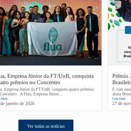
ua, Empresa Júnior da FT/UnB, conquista
Prêmio 
atro prêmios no Concentro
Brasilei
a, Empresa Júnior da FT/UnB, conquista quatro prêmios
É com enor
Concentro A Flua, Empresa Júnior...
aluna Brun
a mais
Leia mais
 de janeiro de 2026
27 de no
Ver todas as notícias