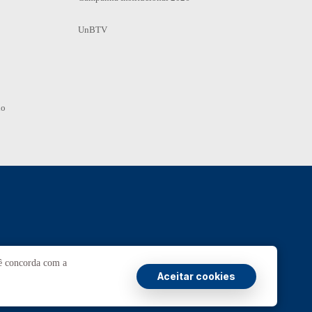
UnBTV
io
Ouvidoria
UnB
cê concorda com a
Aceitar cookies
ransparência e Prestação de Contas