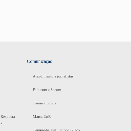
Comunicação
Atendimento a jornalistas
Fale com a Secom
Canais oficiais
 Resposta
Marca UnB
os
Campanha Institucional 2026