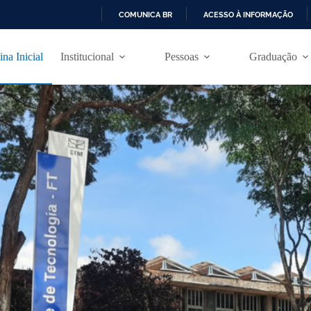
COMUNICA BR
ACESSO À INFORMAÇÃO
I
R
ina Inicial
Institucional
Pessoas
Graduação
P
A
R
A
O
C
O
N
T
E
Ú
D
O