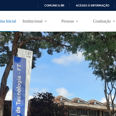
COMUNICA BR
ACESSO À INFORMAÇÃO
I
R
ina Inicial
Institucional
Pessoas
Graduação
P
A
R
A
O
C
O
N
T
E
Ú
D
O