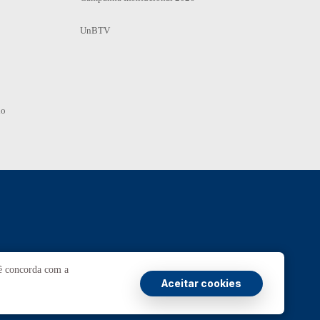
UnBTV
io
Ouvidoria
UnB
cê concorda com a
Aceitar cookies
ransparência e Prestação de Contas