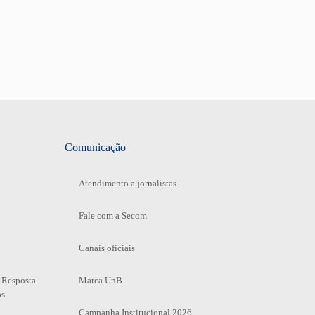
Comunicação
Atendimento a jornalistas
Fale com a Secom
Canais oficiais
 Resposta
Marca UnB
os
Campanha Institucional 2026