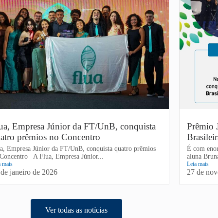
ua, Empresa Júnior da FT/UnB, conquista
Prêmio 
atro prêmios no Concentro
Brasilei
a, Empresa Júnior da FT/UnB, conquista quatro prêmios
É com enor
Concentro A Flua, Empresa Júnior...
aluna Brun
a mais
Leia mais
 de janeiro de 2026
27 de no
Ver todas as notícias