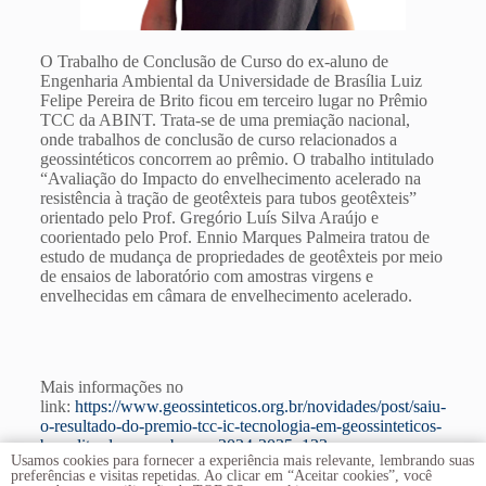
O Trabalho de Conclusão de Curso do ex-aluno de
Engenharia Ambiental da Universidade de Brasília Luiz
Felipe Pereira de Brito ficou em terceiro lugar no Prêmio
TCC da ABINT. Trata-se de uma premiação nacional,
onde trabalhos de conclusão de curso relacionados a
geossintéticos concorrem ao prêmio. O trabalho intitulado
“Avaliação do Impacto do envelhecimento acelerado na
resistência à tração de geotêxteis para tubos geotêxteis”
orientado pelo Prof. Gregório Luís Silva Araújo e
coorientado pelo Prof. Ennio Marques Palmeira tratou de
estudo de mudança de propriedades de geotêxteis por meio
de ensaios de laboratório com amostras virgens e
envelhecidas em câmara de envelhecimento acelerado.
Mais informações no
link:
https://www.geossinteticos.org.br/novidades/post/saiu-
o-resultado-do-premio-tcc-ic-tecnologia-em-geossinteticos-
benedito-de-souza-bueno-2024-2025–123
Usamos cookies para fornecer a experiência mais relevante, lembrando suas
preferências e visitas repetidas. Ao clicar em “Aceitar cookies”, você